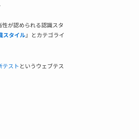
。
当性が認められる認識スタ
認識スタイル
』とカテゴライ
診断テスト
というウェブテス